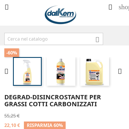
sho



-60%


DEGRAD-DISINCROSTANTE PER
GRASSI COTTI CARBONIZZATI
55,25 €
22,10 €
RISPARMIA 60%